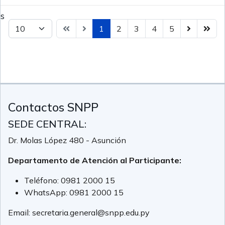
ms
1
2
3
4
5
.
Contactos SNPP
SEDE CENTRAL:
Dr. Molas López 480 - Asunción
Departamento de Atención al Participante:
Teléfono:
0981 2000 15
WhatsApp:
0981 2000 15
Email:
secretaria.general@snpp.edu.py