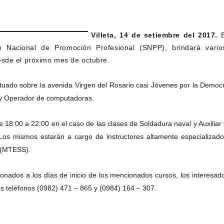
Villeta, 14 de setiembre del 2017.
cio Nacional de Promoción Profesional (SNPP), brindará vari
esde el próximo mes de octubre.
 situado sobre la avenida Virgen del Rosario casi Jóvenes por la Democ
ón y Operador de computadoras.
 18:00 a 22:00 en el caso de las clases de Soldadura naval y Auxiliar 
s mismos estarán a cargo de instructores altamente especializados 
l (MTESS).
ionados a los días de inicio de los mencionados cursos, los interesado
os teléfonos (0982) 471 – 865 y (0984) 164 – 307.