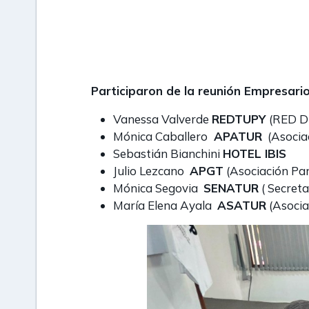
Emprendedurismo pa
Fundamentos de la Ge
Gestión de Reserva
Participaron de la reunión Empresari
Vanessa Valverde
REDTUPY
(RED 
Mónica Caballero
APATUR
(Asoci
Sebastián Bianchini
HOTEL IBIS
Julio Lezcano
APGT
(Asociación Pa
Mónica Segovia
SENATUR
( Secreta
María Elena Ayala
ASATUR
(Asocia