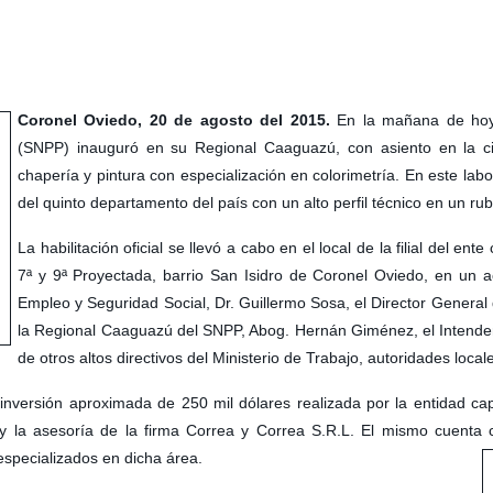
Coronel Oviedo, 20 de agosto del 2015.
En la mañana de hoy,
(SNPP) inauguró en su Regional Caaguazú, con asiento en la c
chapería y pintura con especialización en colorimetría. En este labo
del quinto departamento del país con un alto perfil técnico en un ru
La habilitación oficial se llevó a cabo en el local de la filial del ent
7ª y 9ª Proyectada, barrio San Isidro de Coronel Oviedo, en un ac
Empleo y Seguridad Social, Dr. Guillermo Sosa, el Director General
la Regional Caaguazú del SNPP, Abog. Hernán Giménez, el Intend
de otros altos directivos del Ministerio de Trabajo, autoridades loc
 inversión aproximada de 250 mil dólares realizada por la entidad ca
 la asesoría de la firma Correa y Correa S.R.L. El mismo cuenta c
 especializados en dicha área.