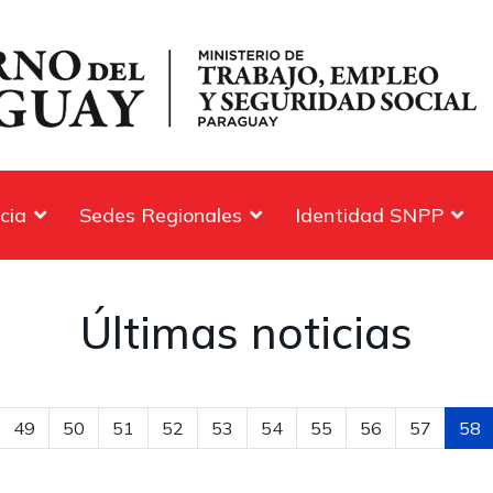
cia
Sedes Regionales
Identidad SNPP
Últimas noticias
49
50
51
52
53
54
55
56
57
58